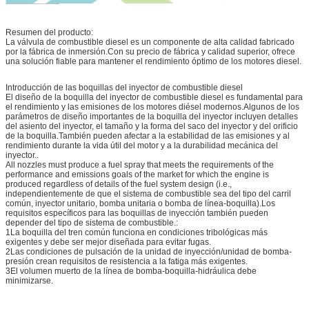
Resumen del producto:
La válvula de combustible diesel es un componente de alta calidad fabricado
por la fábrica de inmersión.Con su precio de fábrica y calidad superior, ofrece
una solución fiable para mantener el rendimiento óptimo de los motores diesel.
Introducción de las boquillas del inyector de combustible diesel
El diseño de la boquilla del inyector de combustible diesel es fundamental para
el rendimiento y las emisiones de los motores diésel modernos.Algunos de los
parámetros de diseño importantes de la boquilla del inyector incluyen detalles
del asiento del inyector, el tamaño y la forma del saco del inyector y del orificio
de la boquilla.También pueden afectar a la estabilidad de las emisiones y al
rendimiento durante la vida útil del motor y a la durabilidad mecánica del
inyector..
All nozzles must produce a fuel spray that meets the requirements of the
performance and emissions goals of the market for which the engine is
produced regardless of details of the fuel system design (i.e.,
independientemente de que el sistema de combustible sea del tipo del carril
común, inyector unitario, bomba unitaria o bomba de línea-boquilla).Los
requisitos específicos para las boquillas de inyección también pueden
depender del tipo de sistema de combustible.:
1La boquilla del tren común funciona en condiciones tribológicas más
exigentes y debe ser mejor diseñada para evitar fugas.
2Las condiciones de pulsación de la unidad de inyección/unidad de bomba-
presión crean requisitos de resistencia a la fatiga más exigentes.
3El volumen muerto de la línea de bomba-boquilla-hidráulica debe
minimizarse.