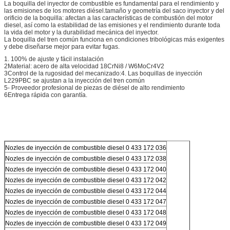
La boquilla del inyector de combustible es fundamental para el rendimiento y
las emisiones de los motores diésel.tamaño y geometría del saco inyector y del
orificio de la boquilla: afectan a las características de combustión del motor
diesel, así como la estabilidad de las emisiones y el rendimiento durante toda
la vida del motor y la durabilidad mecánica del inyector.
La boquilla del tren común funciona en condiciones tribológicas más exigentes
y debe diseñarse mejor para evitar fugas.
1. 100% de ajuste y fácil instalación
2Material: acero de alta velocidad 18CrNi8 / W6MoCr4V2
3Control de la rugosidad del mecanizado:
4. Las boquillas de inyección
L229PBC se ajustan a la inyección del tren común
5- Proveedor profesional de piezas de diésel de alto rendimiento
6Entrega rápida con garantía.
Nozles de inyección de combustible diesel 0 433 172 036
Nozles de inyección de combustible diesel 0 433 172 038
Nozles de inyección de combustible diesel 0 433 172 040
Nozles de inyección de combustible diesel 0 433 172 042
Nozles de inyección de combustible diesel 0 433 172 044
Nozles de inyección de combustible diesel 0 433 172 047
Nozles de inyección de combustible diesel 0 433 172 048
Nozles de inyección de combustible diesel 0 433 172 049