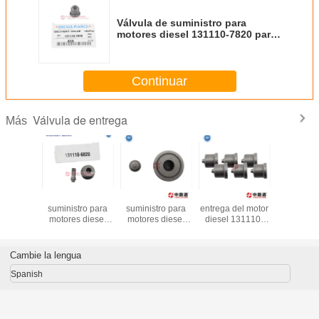
Válvula de suministro para
motores diesel 131110-7820 para
bomba de combustible
Continuar
Válvula de entrega
Más
la de
Válvula de
Válvula de
Válvula de
Válvul
tro para
suministro para
suministro para
entrega del motor
suministr
diesel
motores diesel
motores diesel
diesel 131110-
motores 
0-7020
131110-6820
131110-6720
6420 para el
131110
omba de
para la bomba de
para bomba de
MITSUBISHI
para bo
stible
combustible
combustible
EL100 6QA1
combust
Cambie la lengua
Spanish