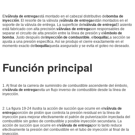
El
válvula de entrega
está montado en el cabezal distributivo de
bomba de
inyección
. El resorte de la válvula y
válvula de entrega
están montados en el
soporte de la válvula de entrega. La superficie del
válvula de entrega
El asiento
está fabricado con alta precisión.
válvulas de entrega
son responsables de
separar el circuito de alta presión entre la línea de presión y el
émbolo de
bomba
. Justo después del
inyección de combustible
, el
boquilla
La sección se
ajusta a una presión específica. Así se produjo el cierre exactamente en el
momento exacto del
boquilla
queda asegurado y se evita el goteo no deseado.
Función principal
1. Al final de la carrera de suministro de combustible ascendente del émbolo,
el
válvula de entrega
evita un flujo inverso de combustible desde la línea de
inyección.
2. La figura 19-24 ilustra la acción de succión que ocurre en el
válvula de
entrega
porción de pistón que controla la presión residual en la línea de
inyección para mejorar efectivamente el patrón de pulverización inyectada del
combustible sin goteo de combustible y posible inyección secundaria. La
acción de succión que ocurre en el
válvula de entrega
por lo tanto reduce
efectivamente la presión del combustible en el tubo de inyección al final de la
inyección.