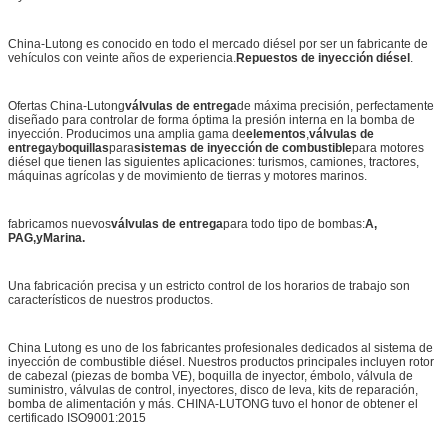
China-Lutong es conocido en todo el mercado diésel por ser un fabricante de
vehículos con veinte años de experiencia.
Repuestos de inyección diésel
.
Ofertas China-Lutong
válvulas de entrega
de máxima precisión, perfectamente
diseñado para controlar de forma óptima la presión interna en la bomba de
inyección. Producimos una amplia gama de
elementos
,
válvulas de
entrega
y
boquillas
para
sistemas de inyección de combustible
para motores
diésel que tienen las siguientes aplicaciones: turismos, camiones, tractores,
máquinas agrícolas y de movimiento de tierras y motores marinos.
fabricamos nuevos
válvulas de entrega
para todo tipo de bombas:
A
,
PAG
,
y
Marina.
Una fabricación precisa y un estricto control de los horarios de trabajo son
característicos de nuestros productos.
China Lutong es uno de los fabricantes profesionales dedicados al sistema de
inyección de combustible diésel. Nuestros productos principales incluyen rotor
de cabezal (piezas de bomba VE), boquilla de inyector, émbolo, válvula de
suministro, válvulas de control, inyectores, disco de leva, kits de reparación,
bomba de alimentación y más. CHINA-LUTONG tuvo el honor de obtener el
certificado ISO9001:2015