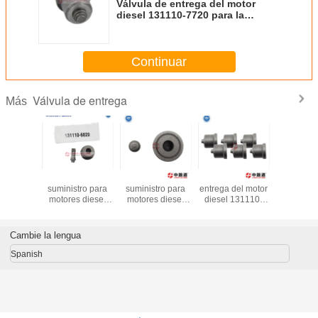
Válvula de entrega del motor
diesel 131110-7720 para la
bomba de combustible
Continuar
Válvula de entrega
Más
la de
Válvula de
Válvula de
Válvula de
Válvul
tro para
suministro para
suministro para
entrega del motor
suministr
diesel
motores diesel
motores diesel
diesel 131110-
motores 
0-7020
131110-6820
131110-6720
6420 para el
131110
omba de
para la bomba de
para bomba de
MITSUBISHI
para bo
stible
combustible
combustible
EL100 6QA1
combust
Cambie la lengua
Spanish