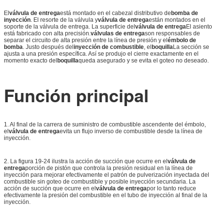
El
válvula de entrega
está montado en el cabezal distributivo de
bomba de
inyección
. El resorte de la válvula y
válvula de entrega
están montados en el
soporte de la válvula de entrega. La superficie del
válvula de entrega
El asiento
está fabricado con alta precisión.
válvulas de entrega
son responsables de
separar el circuito de alta presión entre la línea de presión y el
émbolo de
bomba
. Justo después del
inyección de combustible
, el
boquilla
La sección se
ajusta a una presión específica. Así se produjo el cierre exactamente en el
momento exacto del
boquilla
queda asegurado y se evita el goteo no deseado.
Función principal
1. Al final de la carrera de suministro de combustible ascendente del émbolo,
el
válvula de entrega
evita un flujo inverso de combustible desde la línea de
inyección.
2. La figura 19-24 ilustra la acción de succión que ocurre en el
válvula de
entrega
porción de pistón que controla la presión residual en la línea de
inyección para mejorar efectivamente el patrón de pulverización inyectada del
combustible sin goteo de combustible y posible inyección secundaria. La
acción de succión que ocurre en el
válvula de entrega
por lo tanto reduce
efectivamente la presión del combustible en el tubo de inyección al final de la
inyección.