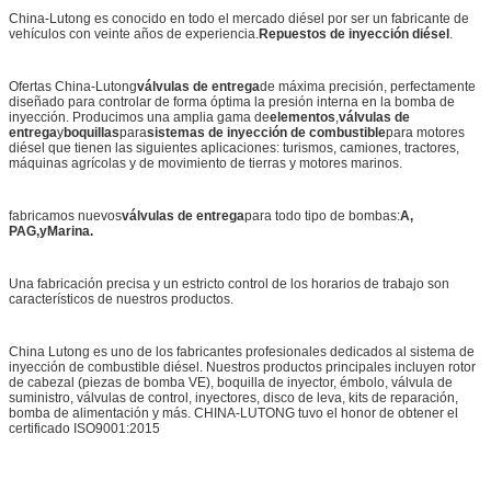
China-Lutong es conocido en todo el mercado diésel por ser un fabricante de
vehículos con veinte años de experiencia.
Repuestos de inyección diésel
.
Ofertas China-Lutong
válvulas de entrega
de máxima precisión, perfectamente
diseñado para controlar de forma óptima la presión interna en la bomba de
inyección. Producimos una amplia gama de
elementos
,
válvulas de
entrega
y
boquillas
para
sistemas de inyección de combustible
para motores
diésel que tienen las siguientes aplicaciones: turismos, camiones, tractores,
máquinas agrícolas y de movimiento de tierras y motores marinos.
fabricamos nuevos
válvulas de entrega
para todo tipo de bombas:
A
,
PAG
,
y
Marina.
Una fabricación precisa y un estricto control de los horarios de trabajo son
característicos de nuestros productos.
China Lutong es uno de los fabricantes profesionales dedicados al sistema de
inyección de combustible diésel. Nuestros productos principales incluyen rotor
de cabezal (piezas de bomba VE), boquilla de inyector, émbolo, válvula de
suministro, válvulas de control, inyectores, disco de leva, kits de reparación,
bomba de alimentación y más. CHINA-LUTONG tuvo el honor de obtener el
certificado ISO9001:2015