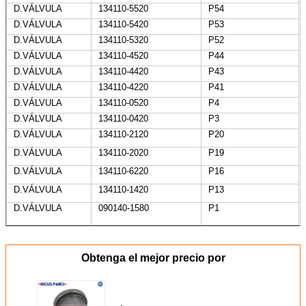
entrega
D.VÁLVULA
134110-5520
P54
Válvula de
PAG
090140-2070
090140-2070
D.VÁLVULA
134110-5420
P53
entrega
D.VÁLVULA
134110-5320
P52
Válvula de
A
090140-1350
090140-1350
entrega
D.VÁLVULA
134110-4520
P44
Válvula de
A
090140-1280
090140-1280
D.VÁLVULA
134110-4420
P43
entrega
Válvula de
D.VÁLVULA
A
134110-4220
090140-1200
P41
090140-1200
entrega
D.VÁLVULA
134110-0520
P4
Válvula de
PAG
090140-1050
090140-1050
D.VÁLVULA
134110-0420
P3
entrega
Válvula de
A
090140-0790
090140-0790
D.VÁLVULA
134110-2120
P20
entrega
D.VÁLVULA
134110-2020
P19
Válvula de
PAG
090140-0410
090140-0410
entrega
D.VÁLVULA
134110-6220
P16
Válvula de
A
131160-2420
07A
entrega
D.VÁLVULA
134110-1420
P13
D.VÁLVULA
090140-1580
P1
Obtenga el mejor precio por