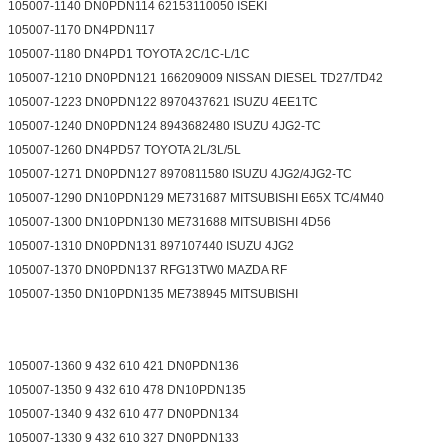
105007-1140 DN0PDN114 62153110050 ISEKI
105007-1170 DN4PDN117
105007-1180 DN4PD1 TOYOTA 2C/1C-L/1C
105007-1210 DN0PDN121 166209009 NISSAN DIESEL TD27/TD42
105007-1223 DN0PDN122 8970437621 ISUZU 4EE1TC
105007-1240 DN0PDN124 8943682480 ISUZU 4JG2-TC
105007-1260 DN4PD57 TOYOTA 2L/3L/5L
105007-1271 DN0PDN127 8970811580 ISUZU 4JG2/4JG2-TC
105007-1290 DN10PDN129 ME731687 MITSUBISHI E65X TC/4M40
105007-1300 DN10PDN130 ME731688 MITSUBISHI 4D56
105007-1310 DN0PDN131 897107440 ISUZU 4JG2
105007-1370 DN0PDN137 RFG13TW0 MAZDA RF
105007-1350 DN10PDN135 ME738945 MITSUBISHI
105007-1360 9 432 610 421 DN0PDN136
105007-1350 9 432 610 478 DN10PDN135
105007-1340 9 432 610 477 DN0PDN134
105007-1330 9 432 610 327 DN0PDN133