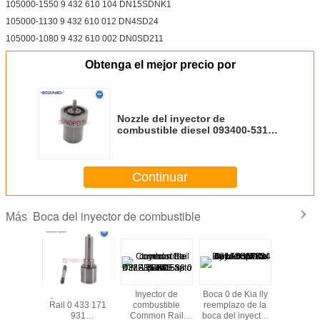
105000-1550 9 432 610 104 DN15SDNK1
105000-1130 9 432 610 012 DN4SD24
105000-1080 9 432 610 002 DN0SD211
Obtenga el mejor precio por
Nozzle del inyector de
combustible diesel 093400-5310
DN0PD31 para el inyector Toyota
LN100, LN105, LN106, LN107
Continuar
Boca del inyector de combustible
Más
e del
Inyector Common
Inyector de
Boca 0 de Kia lly
Nozzle
tor de
Rail 0 433 171
combustible
reemplazo de la
inyecto
stible
931
Common Rail
boca del inyector
combust