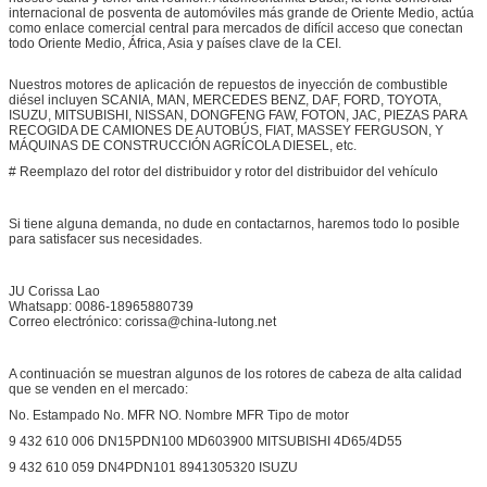
internacional de posventa de automóviles más grande de Oriente Medio, actúa
como enlace comercial central para mercados de difícil acceso que conectan
todo Oriente Medio, África, Asia y países clave de la CEI.
Nuestros motores de aplicación de repuestos de inyección de combustible
diésel incluyen SCANIA, MAN, MERCEDES BENZ, DAF, FORD, TOYOTA,
ISUZU, MITSUBISHI, NISSAN, DONGFENG FAW, FOTON, JAC, PIEZAS PARA
RECOGIDA DE CAMIONES DE AUTOBÚS, FIAT, MASSEY FERGUSON, Y
MÁQUINAS DE CONSTRUCCIÓN AGRÍCOLA DIESEL, etc.
# Reemplazo del rotor del distribuidor y rotor del distribuidor del vehículo
Si tiene alguna demanda, no dude en contactarnos, haremos todo lo posible
para satisfacer sus necesidades.
JU Corissa Lao
Whatsapp: 0086-18965880739
Correo electrónico: corissa@china-lutong.net
A continuación se muestran algunos de los rotores de cabeza de alta calidad
que se venden en el mercado:
No. Estampado No. MFR NO. Nombre MFR Tipo de motor
9 432 610 006 DN15PDN100 MD603900 MITSUBISHI 4D65/4D55
9 432 610 059 DN4PDN101 8941305320 ISUZU