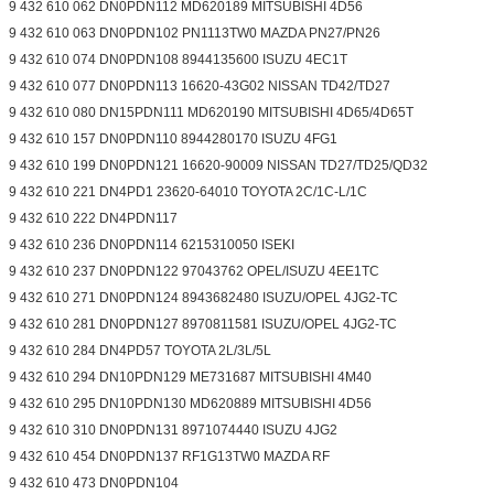
9 432 610 062 DN0PDN112 MD620189 MITSUBISHI 4D56
9 432 610 063 DN0PDN102 PN1113TW0 MAZDA PN27/PN26
9 432 610 074 DN0PDN108 8944135600 ISUZU 4EC1T
9 432 610 077 DN0PDN113 16620-43G02 NISSAN TD42/TD27
9 432 610 080 DN15PDN111 MD620190 MITSUBISHI 4D65/4D65T
9 432 610 157 DN0PDN110 8944280170 ISUZU 4FG1
9 432 610 199 DN0PDN121 16620-90009 NISSAN TD27/TD25/QD32
9 432 610 221 DN4PD1 23620-64010 TOYOTA 2C/1C-L/1C
9 432 610 222 DN4PDN117
9 432 610 236 DN0PDN114 6215310050 ISEKI
9 432 610 237 DN0PDN122 97043762 OPEL/ISUZU 4EE1TC
9 432 610 271 DN0PDN124 8943682480 ISUZU/OPEL 4JG2-TC
9 432 610 281 DN0PDN127 8970811581 ISUZU/OPEL 4JG2-TC
9 432 610 284 DN4PD57 TOYOTA 2L/3L/5L
9 432 610 294 DN10PDN129 ME731687 MITSUBISHI 4M40
9 432 610 295 DN10PDN130 MD620889 MITSUBISHI 4D56
9 432 610 310 DN0PDN131 8971074440 ISUZU 4JG2
9 432 610 454 DN0PDN137 RF1G13TW0 MAZDA RF
9 432 610 473 DN0PDN104