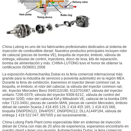
China Lutong es uno de los fabricantes profesionales dedicados al sistema de
inyección de combustible diesel. Nuestros productos principales incluyen rotor
de cabezal (piezas de bomba VE), boquilla de inyector, émbolo, válvula de
entrega, válvulas de control, inyectores, disco de leva, kits de reparación,
bomba de alimentación y más. CHINA-LUTONG tuvo el honor de obtener la
certificación ISO9001:2008
La exposición Automechanika Dubai es la feria comercial internacional más
grande para la industria de servicios y posventa automotriz en la región MEA.
Durante la feria de exhibición, traeremos el inyector diesel common rail, la
boquilla, el émbolo, el rotor del cabezal, la válvula del inyector common rail,
etc. Inyector Mercedes Benz 0445110190, 6110701687, válvula del inyector
unitario 7206-0379, válvula del inyector 9308-621C, válvula de control del
inyector 320D, rotor del cabezal KIA y Mitsubishi VE, cabezal de la bomba DPA
rotor 7123-340U, piezas de camión MAN, piezas de camión Mercedes, émbolo
diésel de camión Scania 2 418 455 129, 2 418 455 165, 1 418 415 066,
boquilla DN0PDN121, DN4PD57, DN0PDN112, DLLA144P184, válvula de
entrega 1 418 522 047, 8N7005 y así sucesivamente...
China-Lutong Parts Plant como especialista líder en sistemas de inyección
diésel de China con más de 20 años de experiencia, esperamos encontrarlo en
nuestro stand y tener una reunión. Automechanika Dubai, la feria comercial