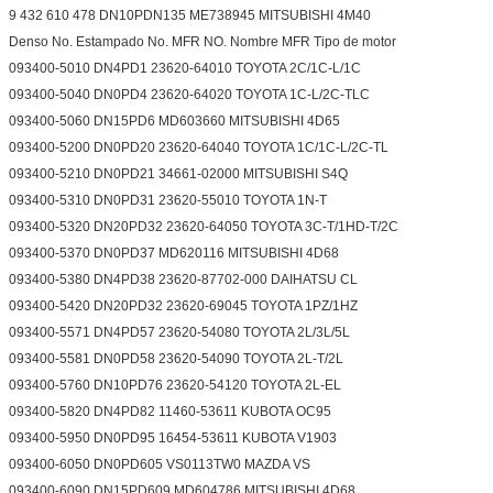
9 432 610 478 DN10PDN135 ME738945 MITSUBISHI 4M40
Denso No. Estampado No. MFR NO. Nombre MFR Tipo de motor
093400-5010 DN4PD1 23620-64010 TOYOTA 2C/1C-L/1C
093400-5040 DN0PD4 23620-64020 TOYOTA 1C-L/2C-TLC
093400-5060 DN15PD6 MD603660 MITSUBISHI 4D65
093400-5200 DN0PD20 23620-64040 TOYOTA 1C/1C-L/2C-TL
093400-5210 DN0PD21 34661-02000 MITSUBISHI S4Q
093400-5310 DN0PD31 23620-55010 TOYOTA 1N-T
093400-5320 DN20PD32 23620-64050 TOYOTA 3C-T/1HD-T/2C
093400-5370 DN0PD37 MD620116 MITSUBISHI 4D68
093400-5380 DN4PD38 23620-87702-000 DAIHATSU CL
093400-5420 DN20PD32 23620-69045 TOYOTA 1PZ/1HZ
093400-5571 DN4PD57 23620-54080 TOYOTA 2L/3L/5L
093400-5581 DN0PD58 23620-54090 TOYOTA 2L-T/2L
093400-5760 DN10PD76 23620-54120 TOYOTA 2L-EL
093400-5820 DN4PD82 11460-53611 KUBOTA OC95
093400-5950 DN0PD95 16454-53611 KUBOTA V1903
093400-6050 DN0PD605 VS0113TW0 MAZDA VS
093400-6090 DN15PD609 MD604786 MITSUBISHI 4D68