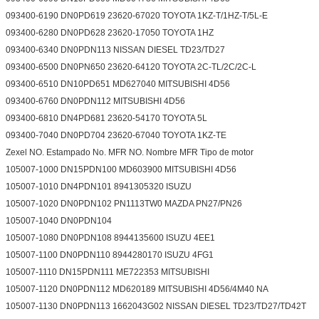
093400-6190 DN0PD619 23620-67020 TOYOTA 1KZ-T/1HZ-T/5L-E
093400-6280 DN0PD628 23620-17050 TOYOTA 1HZ
093400-6340 DN0PDN113 NISSAN DIESEL TD23/TD27
093400-6500 DN0PN650 23620-64120 TOYOTA 2C-TL/2C/2C-L
093400-6510 DN10PD651 MD627040 MITSUBISHI 4D56
093400-6760 DN0PDN112 MITSUBISHI 4D56
093400-6810 DN4PD681 23620-54170 TOYOTA 5L
093400-7040 DN0PD704 23620-67040 TOYOTA 1KZ-TE
Zexel NO. Estampado No. MFR NO. Nombre MFR Tipo de motor
105007-1000 DN15PDN100 MD603900 MITSUBISHI 4D56
105007-1010 DN4PDN101 8941305320 ISUZU
105007-1020 DN0PDN102 PN1113TW0 MAZDA PN27/PN26
105007-1040 DN0PDN104
105007-1080 DN0PDN108 8944135600 ISUZU 4EE1
105007-1100 DN0PDN110 8944280170 ISUZU 4FG1
105007-1110 DN15PDN111 ME722353 MITSUBISHI
105007-1120 DN0PDN112 MD620189 MITSUBISHI 4D56/4M40 NA
105007-1130 DN0PDN113 1662043G02 NISSAN DIESEL TD23/TD27/TD42T