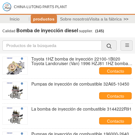
CHINA-LUTONG PARTS PLANT
Inicio
productos
Sobre nosotros
Visita a la fábrica
>>
Bomba de inyección diesel
Calidad
supplier.
(145)
Toyota 1HZ bomba de inyección 22100-1B020
Toyota Landcruiser (Van) 1996 HZJ81 1HZ bomba
de inyección de combustible assy
Contacto
Pumpas de inyección de combustible 32A65-10450
Contacto
La bomba de inyección de combustible 3144222R91
Contacto
Pumpas de inyección de combustible 196000-2640