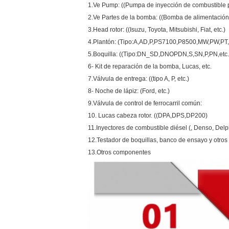
1.Ve Pump: ((Pumpa de inyección de combustible p
2.Ve Partes de la bomba: ((Bomba de alimentación, 
3.Head rotor: ((Isuzu, Toyota, Mitsubishi, Fiat, etc.)
4.Plantón: (Tipo:A,AD,P,PS7100,P8500,MW,PW,PT,e
5.Boquilla: ((Tipo:DN_SD,DNOPDN,S,SN,P,PN,etc.
6- Kit de reparación de la bomba, Lucas, etc.
7.Válvula de entrega: ((tipo A, P, etc.)
8- Noche de lápiz: (Ford, etc.)
9.Válvula de control de ferrocarril común:
10. Lucas cabeza rotor. ((DPA,DPS,DP200)
11.Inyectores de combustible diésel (, Denso, Delp
12.Testador de boquillas, banco de ensayo y otros
13.Otros componentes