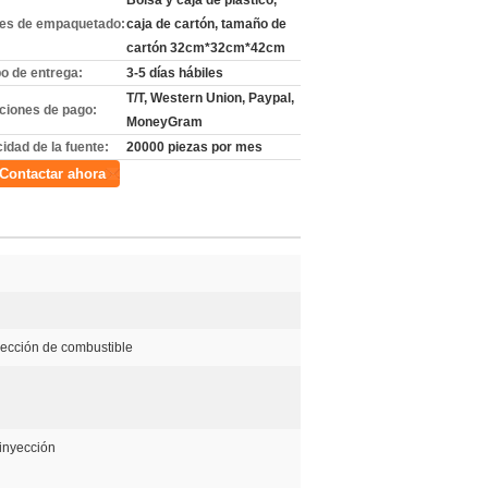
Bolsa y caja de plástico,
les de empaquetado:
caja de cartón, tamaño de
cartón 32cm*32cm*42cm
o de entrega:
3-5 días hábiles
T/T, Western Union, Paypal,
ciones de pago:
MoneyGram
idad de la fuente:
20000 piezas por mes
Contactar ahora
ección de combustible
inyección