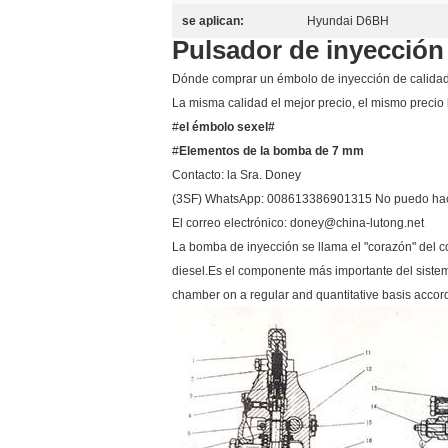
se aplican:
Hyundai D6BH
Pulsador de inyecció
Dónde comprar un émbolo de inyección de calidad
La misma calidad el mejor precio, el mismo precio 
#
el émbolo sexel#
#
Elementos de la bomba de 7 mm
Contacto: la Sra. Doney
(3SF) WhatsApp: 008613386901315 No puedo hac
El correo electrónico: doney@china-lutong.net
La bomba de inyección se llama el "corazón" del 
diesel.Es el componente más importante del sistema d
chamber on a regular and quantitative basis accordi