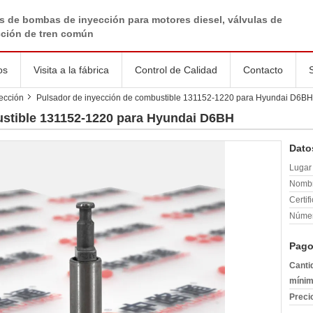
s de bombas de inyección para motores diesel, válvulas de
cción de tren común
os
Visita a la fábrica
Control de Calidad
Contacto
ección
Pulsador de inyección de combustible 131152-1220 para Hyundai D6BH
ustible 131152-1220 para Hyundai D6BH
Dato
Lugar 
Nombr
Certif
Númer
Pago
Canti
mínim
Preci