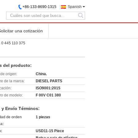
+86-133-8690-1315
Spanish
search
Solicitar una cotización
a 0 445 110 375
s del producto:
de origen:
China.
e de la marca:
DIESEL PARTS
icación:
ISO9001:2015
o de modelo:
F 00V C01 380
 y Envío Términos:
dad de orden
1 piezas
a:
o:
USD11-15 Piece