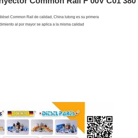
 inyector Common Rail F 00V C01 380 
diésel Common Rail de calidad, China lutong es su primera
ndimiento al por mayor se aplica a la misma calidad