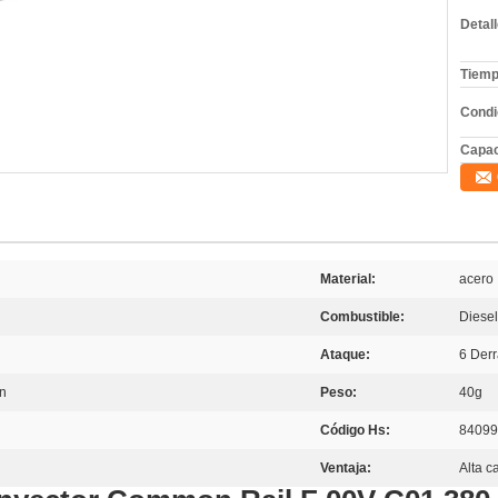
Detal
Tiemp
Condi
Capac
Material:
acero
Combustible:
Diesel
Ataque:
6 Der
ún
Peso:
40g
Código Hs:
84099
Ventaja:
Alta c