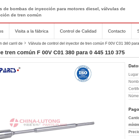
s de bombas de inyección para motores diesel, válvulas de
cción de tren común
os
Visita a la fábrica
Control de Calidad
Contacto
 del carril de
Válvula de control del inyector de tren común F 00V C01 380 par
 de tren común F 00V C01 380 para 0 445 110 375
Dato
Lugar 
Nombr
Certif
Númer
Pago
Canti
mínim
Preci