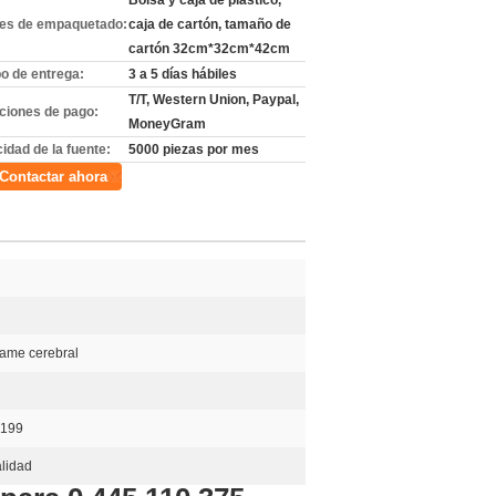
Bolsa y caja de plástico,
les de empaquetado:
caja de cartón, tamaño de
cartón 32cm*32cm*42cm
o de entrega:
3 a 5 días hábiles
T/T, Western Union, Paypal,
ciones de pago:
MoneyGram
idad de la fuente:
5000 piezas por mes
Contactar ahora
rame cerebral
199
alidad