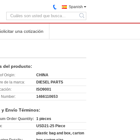
Spanish
search
Solicitar una cotización
s del producto:
of Origin:
CHINA
e de la marca:
DIESEL PARTS
icación:
ISO9001
 Number:
1466110653
 y Envío Términos:
um Order Quantity:
1 pieces
o:
USD21-25 Piece
plastic bag and box, carton