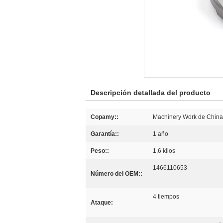
Descripción detallada del producto
Copamy::
Machinery Work de China-
Garantía::
1 año
Peso::
1,6 kilos
1466110653
Número del OEM::
4 tiempos
Ataque: