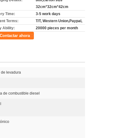
ging Details:
box,carton size
32cm*32cm*42cm
ery Time:
3-5 work days
nt Terms:
T/T, Western Union,Paypal,
 Ability:
20000 pieces per month
Contactar ahora
 de levadura
 de combustible diesel
l
rónico