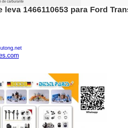
ón de carburante
e leva 1466110653 para Ford Trans
lutong.net
les.com