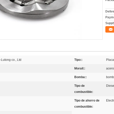
Packa
Deliv
Payme
Supply
Lutong co., Ltd
Tipo::
Placa
Morail::
acero
Bomba::
bomba
Tipo de
Diese
combustible:
Tipo de ahorro de
Elect
combustible: