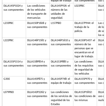
equipo de trabajo
sus componentes
sus c
DLLA145P1024 y
Las condiciones
DLLA145P926: el
L023PBC
DLLA1
sus componentes
de los vehículos
número de las
sus c
de transporte de
unidades de
mercancías
seguridad.
L233PBC
DLLA150P1606 y
L157PBD
DLLA127P944: el
Las co
sus componentes
trabajo de la
de los 
policía.
de seg
los ve
L222PBC
DLLA146P1581 y
DLLA146P1610 y
DLLA150P1437: el
DLLA1
sus componentes
sus componentes
número de las
sus c
personas que se
encuentran en el
lugar de trabajo.
DLLA155P1514 y
DLLA158P854 y
DLLA153P885 y
Las condiciones
DLLA1
sus componentes
sus componentes
sus componentes
de los requisitos
sus c
de seguridad de
los vehículos
G3S6
DLLA145P875 y
DLLA145P748: el
DLLA155P970 y
DLLA1
sus componentes
equipo de trabajo
sus componentes
sus c
L079PBD
DLLA142P2262 y
Las condiciones
DLLA152P1832:
DLLA15
sus componentes
de los servicios de
las condiciones de
uso de
seguridad de los
las mismas
nuclea
Estados