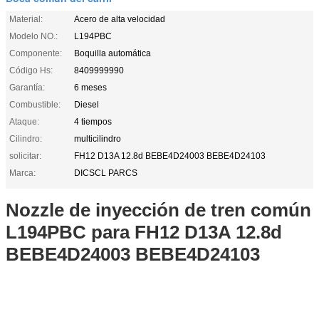
Material:
Acero de alta velocidad
Modelo NO.:
L194PBC
Componente:
Boquilla automática
Código Hs:
8409999990
Garantía:
6 meses
Combustible:
Diesel
Ataque:
4 tiempos
Cilindro:
multicilindro
solicitar:
FH12 D13A 12.8d BEBE4D24003 BEBE4D24103
Marca:
DICSCL PARCS
Nozzle de inyección de tren común
L194PBC para FH12 D13A 12.8d
BEBE4D24003 BEBE4D24103