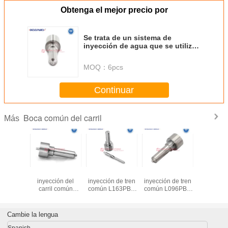
Obtenga el mejor precio por
Se trata de un sistema de
inyección de agua que se utiliza
para el suministro de energía
eléctrica a las instalaciones
MOQ：
6pcs
eléctricas.
Continuar
Boca común del carril
Más
la del
Nozzle de
Nozzle de
Nozzle de
Boquill
tor de
inyección del
inyección de tren
inyección de tren
inyecto
ible del
carril común
común L163PBD
común L096PBD
combust
ril común
L190PBC
para JMC Transit
para Ford
Common
175 327
2.8L
Mondeo MK3 2.0
G3S1
0P2327
EJBR03301D
EJDR00301Z
Cambie la lengua
inyector
1112100TAR
2S7Q-9K546-AJ
10486