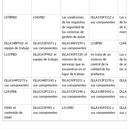
L078PBD
L045PBC
Las condiciones
DLLA150P1512 y
Las co
de los requisitos
sus componentes
de los
de seguridad de
de tra
los sistemas de
merca
gestión de datos
DLLA148P932: el
DLLA152P1071 y
DLLA146P2370 y
L218PBC
L244P
equipo de trabajo
sus componentes
sus componentes
L137PBD
DLLA147P962: el
DLLA145P1720: el
Se trata de un
Las co
equipo de trabajo.
número de las
sistema de
de los 
personas que se
control de la
de seg
encuentran en el
calidad de los
los ve
lugar de trabajo
productos.
DLLA144P2273 y
DLLA146P1545 y
DLLA150P1011 y
DLLA153P1270 y
DLLA1
sus componentes
sus componentes
sus componentes
sus componentes
L241PBB
DLLA152P1115 y
DLLA152P1546 y
DLLA158P1092 y
DLLA1
sus componentes
sus componentes
sus componentes
sus c
H340: el
DLLA155P965 y
L211PBC
DLLA145P2431 y
DLLA1
contenido de
sus componentes
sus componentes
sus c
H340