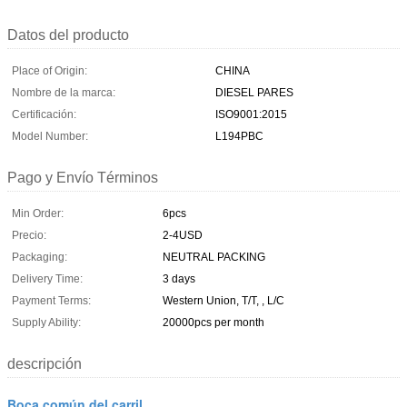
Datos del producto
Place of Origin:
CHINA
Nombre de la marca:
DIESEL PARES
Certificación:
ISO9001:2015
Model Number:
L194PBC
Pago y Envío Términos
Min Order:
6pcs
Precio:
2-4USD
Packaging:
NEUTRAL PACKING
Delivery Time:
3 days
Payment Terms:
Western Union, T/T, , L/C
Supply Ability:
20000pcs per month
descripción
Boca común del carril