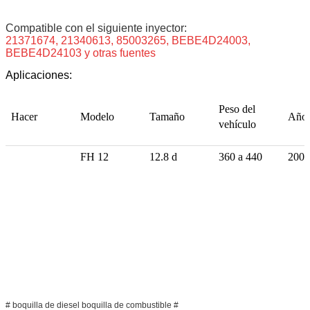
Compatible con el siguiente inyector:
21371674, 21340613, 85003265, BEBE4D24003,
BEBE4D24103 y otras fuentes
Aplicaciones:
Peso del
Hacer
Modelo
Tamaño
Año
vehículo
FH 12
12.8 d
360 a 440
2005
# boquilla de diesel boquilla de combustible #