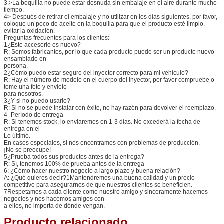
3.>La boquilla no puede estar desnuda sin embalaje en el aire durante mucho
tiempo.
4> Después de retirar el embalaje y no utilizar en los días siguientes, por favor,
coloque un poco de aceite en la boquilla para que el producto esté limpio.
evitar la oxidación.
Preguntas frecuentes para los clientes:
1¿Este accesorio es nuevo?
R: Somos fabricantes, por lo que cada producto puede ser un producto nuevo
ensamblado en
persona.
2¿Cómo puedo estar seguro del inyector correcto para mi vehículo?
R: Hay el número de modelo en el cuerpo del inyector, por favor compruebe o
tome una foto y envíelo
para nosotros.
3¿Y si no puedo usarlo?
R: Si no se puede instalar con éxito, no hay razón para devolver el reemplazo.
4- Período de entrega
R: Si tenemos stock, lo enviaremos en 1-3 días. No excederá la fecha de
entrega en el
Lo último.
En casos especiales, si nos encontramos con problemas de producción.
¡No se preocupe!
5¿Prueba todos sus productos antes de la entrega?
R: Sí, tenemos 100% de prueba antes de la entrega
6: ¿Cómo hacer nuestro negocio a largo plazo y buena relación?
A: ¿Qué quieres decir?1Mantendremos una buena calidad y un precio
competitivo para asegurarnos de que nuestros clientes se beneficien.
7Respetamos a cada cliente como nuestro amigo y sinceramente hacemos
negocios y nos hacemos amigos con
a ellos, no importa de dónde vengan.
Producto relacionado