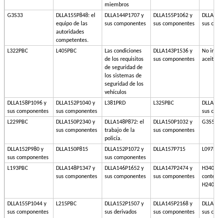
miembros
G3S33
DLLA155P848: el
DLLA144P1707 y
DLLA155P1062 y
DLLA1
equipo de las
sus componentes
sus componentes
sus c
autoridades
competentes.
L322PBC
L405PBC
Las condiciones
DLLA143P1536 y
No inc
de los requisitos
sus componentes
aceite
de seguridad de
los sistemas de
seguridad de los
vehículos
DLLA158P1096 y
DLLA152P1040 y
L381PRD
L325PBC
DLLA1
sus componentes
sus componentes
sus c
L229PBC
DLLA150P2340 y
DLLA148P872: el
DLLA150P1032 y
G3S51
sus componentes
trabajo de la
sus componentes
policía.
DLLA152P980 y
DLLA150P815
DLLA152P1072 y
DLLA157P715
L097P
sus componentes
sus componentes
L193PBC
DLLA148P1347 y
DLLA146P1652 y
DLLA147P2474 y
H340: 
sus componentes
sus componentes
sus componentes
conten
H240
DLLA155P1044 y
L215PBC
DLLA152P1507 y
DLLA145P2168 y
DLLA1
sus componentes
sus derivados
sus componentes
sus c