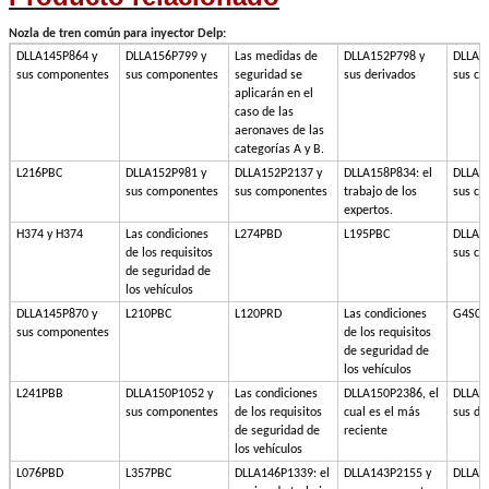
Nozla de tren común para inyector Delp:
DLLA145P864 y
DLLA156P799 y
Las medidas de
DLLA152P798 y
DLLA1
sus componentes
sus componentes
seguridad se
sus derivados
sus c
aplicarán en el
caso de las
aeronaves de las
categorías A y B.
L216PBC
DLLA152P981 y
DLLA152P2137 y
DLLA158P834: el
DLLA1
sus componentes
sus componentes
trabajo de los
sus c
expertos.
H374 y H374
Las condiciones
L274PBD
L195PBC
DLLA1
de los requisitos
sus c
de seguridad de
los vehículos
DLLA145P870 y
L210PBC
L120PRD
Las condiciones
G4S00
sus componentes
de los requisitos
de seguridad de
los vehículos
L241PBB
DLLA150P1052 y
Las condiciones
DLLA150P2386, el
DLLA1
sus componentes
de los requisitos
cual es el más
sus de
de seguridad de
reciente
los vehículos
L076PBD
L357PBC
DLLA146P1339: el
DLLA143P2155 y
DLLA1