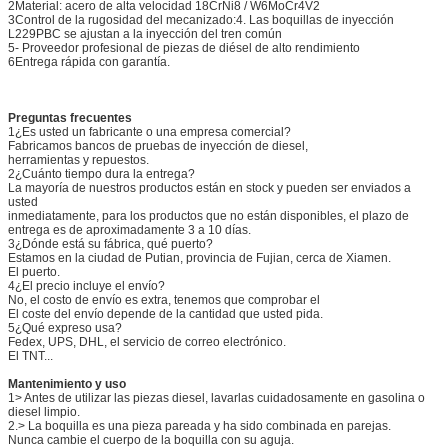
2Material: acero de alta velocidad 18CrNi8 / W6MoCr4V2
3Control de la rugosidad del mecanizado:
4. Las boquillas de inyección
L229PBC se ajustan a la inyección del tren común
5- Proveedor profesional de piezas de diésel de alto rendimiento
6Entrega rápida con garantía.
Preguntas frecuentes
1¿Es usted un fabricante o una empresa comercial?
Fabricamos bancos de pruebas de inyección de diesel,
herramientas y repuestos.
2¿Cuánto tiempo dura la entrega?
La mayoría de nuestros productos están en stock y pueden ser enviados a
usted
inmediatamente, para los productos que no están disponibles, el plazo de
entrega es de aproximadamente 3 a 10 días.
3¿Dónde está su fábrica, qué puerto?
Estamos en la ciudad de Putian, provincia de Fujian, cerca de Xiamen.
El puerto.
4¿El precio incluye el envío?
No, el costo de envío es extra, tenemos que comprobar el
El coste del envío depende de la cantidad que usted pida.
5¿Qué expreso usa?
Fedex, UPS, DHL, el servicio de correo electrónico.
El TNT...
Mantenimiento y uso
1> Antes de utilizar las piezas diesel, lavarlas cuidadosamente en gasolina o
diesel limpio.
2.> La boquilla es una pieza pareada y ha sido combinada en parejas.
Nunca cambie el cuerpo de la boquilla con su aguja.