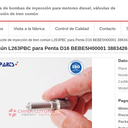
s de bombas de inyección para motores diesel, válvulas de
cción de tren común
os
Visita a la fábrica
Control de Calidad
Contacto
zzle de inyección de tren común L263PBC para Penta D16 BEBE5H00001 3883
omún L263PBC para Penta D16 BEBE5H00001 3883426
Dato
Place 
Nombr
Certif
Model
Pago
Minim
Preci
Packa