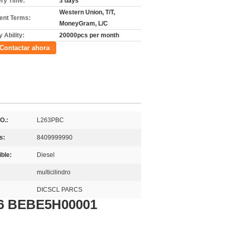
ery Time:
3 days
Western Union, T/T,
nt Terms:
MoneyGram, L/C
 Ability:
20000pcs per month
Contactar ahora
O.:
L263PBC
s:
8409999990
ble:
Diesel
multicilindro
DICSCL PARCS
16 BEBE5H00001