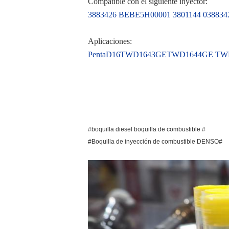
Compatible con el siguiente inyector:
3883426 BEBE5H00001 3801144 038834
Aplicaciones:
PentaD16
TWD164
3GE
TWD1644GE TW
#boquilla diesel boquilla de combustible #
#Boquilla de inyección de combustible DENSO#