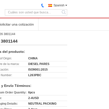
Spanish
search
Solicitar una cotización
426 3801144
 3801144
s del producto:
of Origin:
CHINA
e de la marca:
DIESEL PARES
icación:
ISO9001:2015
 Number:
L263PBC
 y Envío Términos:
um Order Quantity:
6pcs
o:
2-4USD
ging Details:
NEUTRAL PACKING