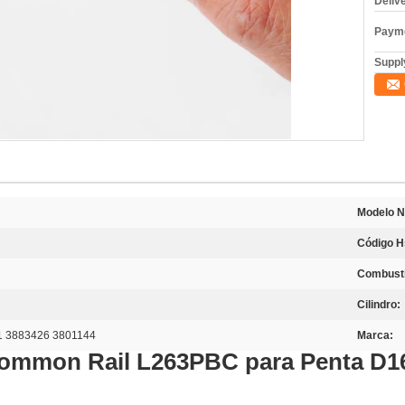
Deliv
Payme
Supply
Modelo N
Código H
Combusti
Cilindro:
 3883426 3801144
Marca:
 Common Rail L263PBC para Penta D