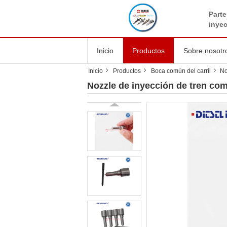
Parte
inye
Inicio
Productos
Sobre nosotr
Inicio
Productos
Boca común del carril
No
Nozzle de inyección de tren c