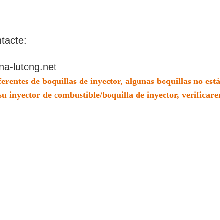
ntacte:
na-lutong.net
rentes de boquillas de inyector, algunas boquillas no están
u inyector de combustible/boquilla de inyector, verificarem