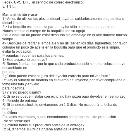
Fedex, UPS, DHL, el servicio de correo electrónico.
El TNT...
Mantenimiento y uso
1> Antes de utilizar las piezas diesel, lavarlas cuidadosamente en gasolina o
diesel limpio.
2.> La boquilla es una pieza pareada y ha sido combinada en parejas.
Nunca cambie el cuerpo de la boquilla con su aguja.
3.>La boquilla no puede estar desnuda sin embalaje en el aire durante mucho
tiempo.
4> Después de retirar el embalaje y no utilizar en los días siguientes, por favor,
coloque un poco de aceite en la boquilla para que el producto esté limpio.
evitar la oxidación.
Preguntas frecuentes para los clientes:
1¿Este accesorio es nuevo?
R: Somos fabricantes, por lo que cada producto puede ser un producto nuevo
ensamblado en
persona.
2¿Cómo puedo estar seguro del inyector correcto para mi vehículo?
R: Hay el número de modelo en el cuerpo del inyector, por favor compruebe o
tome una foto y envíelo
para nosotros.
3¿Y si no puedo usarlo?
R: Si no se puede instalar con éxito, no hay razón para devolver el reemplazo.
4- Período de entrega
R: Si tenemos stock, lo enviaremos en 1-3 días. No excederá la fecha de
entrega en el
Lo último.
En casos especiales, si nos encontramos con problemas de producción.
¡No se preocupe!
5¿Prueba todos sus productos antes de la entrega?
R: Sí, tenemos 100% de prueba antes de la entrega