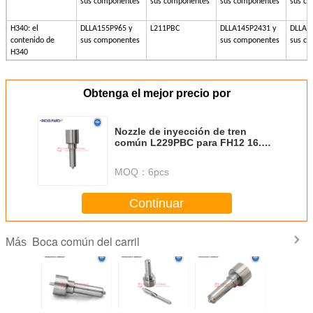
sus componentes
sus componentes
sus componentes
sus c
H340: el
DLLA155P965 y
L211PBC
DLLA145P2431 y
DLLA1
contenido de
sus componentes
sus componentes
sus c
H340
Obtenga el mejor precio por
Nozzle de inyección de tren
común L229PBC para FH12 16.1L
D16C 03829087 BEBE4C08001
MOQ：
6pcs
Continuar
Boca común del carril
Más