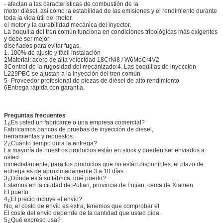
- afectan a las características de combustión de la
motor diésel, así como la estabilidad de las emisiones y el rendimiento durante
toda la vida útil del motor.
el motor y la durabilidad mecánica del inyector.
La boquilla del tren común funciona en condiciones tribológicas más exigentes
y debe ser mejor
diseñados para evitar fugas.
1. 100% de ajuste y fácil instalación
2Material: acero de alta velocidad 18CrNi8 / W6MoCr4V2
3Control de la rugosidad del mecanizado:
4. Las boquillas de inyección
L229PBC se ajustan a la inyección del tren común
5- Proveedor profesional de piezas de diésel de alto rendimiento
6Entrega rápida con garantía.
Preguntas frecuentes
1¿Es usted un fabricante o una empresa comercial?
Fabricamos bancos de pruebas de inyección de diesel,
herramientas y repuestos.
2¿Cuánto tiempo dura la entrega?
La mayoría de nuestros productos están en stock y pueden ser enviados a
usted
inmediatamente, para los productos que no están disponibles, el plazo de
entrega es de aproximadamente 3 a 10 días.
3¿Dónde está su fábrica, qué puerto?
Estamos en la ciudad de Putian, provincia de Fujian, cerca de Xiamen.
El puerto.
4¿El precio incluye el envío?
No, el costo de envío es extra, tenemos que comprobar el
El coste del envío depende de la cantidad que usted pida.
5¿Qué expreso usa?