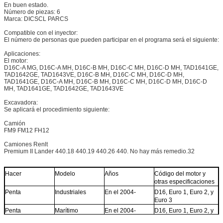
En buen estado.
Número de piezas: 6
Marca: DICSCL PARCS
Compatible con el inyector:
El número de personas que pueden participar en el programa será el siguiente:
Aplicaciones:
El motor:
D16C-A MG, D16C-A MH, D16C-B MH, D16C-C MH, D16C-D MH, TAD1641GE,
TAD1642GE, TAD1643VE, D16C-B MH, D16C-C MH, D16C-D MH,
TAD1641GE, D16C-A MH, D16C-B MH, D16C-C MH, D16C-D MH, D16C-D
MH, TAD1641GE, TAD1642GE, TAD1643VE
Excavadora:
Se aplicará el procedimiento siguiente:
Camión
FM9 FM12 FH12
Camiones Renlt
Premium II Lander 440.18 440.19 440.26 440. No hay más remedio.32
Hacer
Modelo
Años
Código del motor y
otras especificaciones
Penta
Industriales
En el 2004-
D16, Euro 1, Euro 2, y
Euro 3
Penta
Marítimo
En el 2004-
D16, Euro 1, Euro 2, y
Euro 3