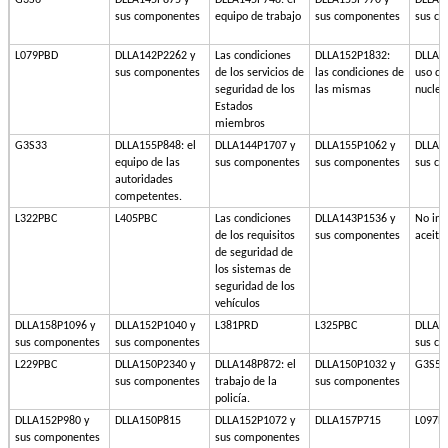
G3S6
DLLA145P875 y
DLLA145P748: el
DLLA155P970 y
DLLA1
sus componentes
equipo de trabajo
sus componentes
sus c
L079PBD
DLLA142P2262 y
Las condiciones
DLLA152P1832:
DLLA15
sus componentes
de los servicios de
las condiciones de
uso de
seguridad de los
las mismas
nuclea
Estados
miembros
G3S33
DLLA155P848: el
DLLA144P1707 y
DLLA155P1062 y
DLLA1
equipo de las
sus componentes
sus componentes
sus c
autoridades
competentes.
L322PBC
L405PBC
Las condiciones
DLLA143P1536 y
No inc
de los requisitos
sus componentes
aceite
de seguridad de
los sistemas de
seguridad de los
vehículos
DLLA158P1096 y
DLLA152P1040 y
L381PRD
L325PBC
DLLA1
sus componentes
sus componentes
sus c
L229PBC
DLLA150P2340 y
DLLA148P872: el
DLLA150P1032 y
G3S51
sus componentes
trabajo de la
sus componentes
policía.
DLLA152P980 y
DLLA150P815
DLLA152P1072 y
DLLA157P715
L097P
sus componentes
sus componentes