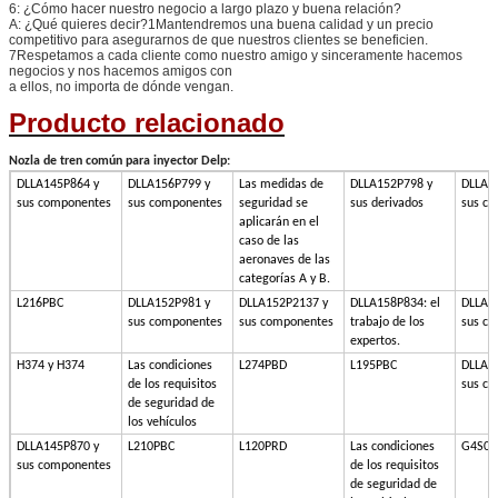
6: ¿Cómo hacer nuestro negocio a largo plazo y buena relación?
A: ¿Qué quieres decir?1Mantendremos una buena calidad y un precio
competitivo para asegurarnos de que nuestros clientes se beneficien.
7Respetamos a cada cliente como nuestro amigo y sinceramente hacemos
negocios y nos hacemos amigos con
a ellos, no importa de dónde vengan.
Producto relacionado
Nozla de tren común para inyector Delp:
DLLA145P864 y
DLLA156P799 y
Las medidas de
DLLA152P798 y
DLLA1
sus componentes
sus componentes
seguridad se
sus derivados
sus c
aplicarán en el
caso de las
aeronaves de las
categorías A y B.
L216PBC
DLLA152P981 y
DLLA152P2137 y
DLLA158P834: el
DLLA1
sus componentes
sus componentes
trabajo de los
sus c
expertos.
H374 y H374
Las condiciones
L274PBD
L195PBC
DLLA1
de los requisitos
sus c
de seguridad de
los vehículos
DLLA145P870 y
L210PBC
L120PRD
Las condiciones
G4S00
sus componentes
de los requisitos
de seguridad de