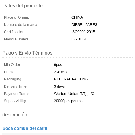
Datos del producto
Place of Origin:
CHINA
Nombre de la marca:
DIESEL PARES
Certificación:
ISO9001:2015
Model Number:
L229PBC
Pago y Envío Términos
Min Order:
6pcs
Precio:
2-4USD
Packaging:
NEUTRAL PACKING
Delivery Time:
3 days
Payment Terms:
Western Union, T/T, , L/C
Supply Ability:
20000pcs per month
descripción
Boca común del carril