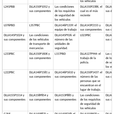
los vehículos
L241PBB
DLLA150P1052 y
Las condiciones
DLLA150P2386, el
DLLA1
sus componentes
de los requisitos
cual es el más
sus de
de seguridad de
reciente
los vehículos
L076PBD
L357PBC
DLLA146P1339: el
DLLA143P2155 y
DLLA1
equipo de trabajo
sus componentes
sus c
DLLA145P1024 y
Las condiciones
DLLA145P926: el
L023PBC
DLLA1
sus componentes
de los vehículos
número de las
sus c
de transporte de
unidades de
mercancías
seguridad.
L233PBC
DLLA150P1606 y
L157PBD
DLLA127P944: el
Las co
sus componentes
trabajo de la
de los 
policía.
de seg
los ve
L222PBC
DLLA146P1581 y
DLLA146P1610 y
DLLA150P1437: el
DLLA1
sus componentes
sus componentes
número de las
sus c
personas que se
encuentran en el
lugar de trabajo.
DLLA155P1514 y
DLLA158P854 y
DLLA153P885 y
Las condiciones
DLLA1
sus componentes
sus componentes
sus componentes
de los requisitos
sus c
de seguridad de
los vehículos