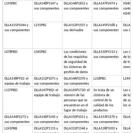
L193PBC
DLLA148P1347 y
DLLA146P1652 y
DLLA147P2474 y
H340: 
sus componentes
sus componentes
sus componentes
conten
H240
DLLA155P1044 y
L215PBC
DLLA152P1507 y
DLLA145P2168 y
DLLA1
sus componentes
sus derivados
sus componentes
sus c
L078PBD
L045PBC
Las condiciones
DLLA150P1512 y
Las co
de los requisitos
sus componentes
de los
de seguridad de
de tra
los sistemas de
merca
gestión de datos
DLLA148P932: el
DLLA152P1071 y
DLLA146P2370 y
L218PBC
L244P
equipo de trabajo
sus componentes
sus componentes
L137PBD
DLLA147P962: el
DLLA145P1720: el
Se trata de un
Las co
equipo de trabajo.
número de las
sistema de
de los 
personas que se
control de la
de seg
encuentran en el
calidad de los
los ve
lugar de trabajo
productos.
DLLA144P2273 y
DLLA146P1545 y
DLLA150P1011 y
DLLA153P1270 y
DLLA1
sus componentes
sus componentes
sus componentes
sus componentes
L241PBB
DLLA152P1115 y
DLLA152P1546 y
DLLA158P1092 y
DLLA1