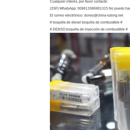
Cualquier interés, por favor contacte:
(3SF) WhatsApp: 008613386901315 No puedo hac
El correo electrónico: doney@china-lutong.net
# boquilla de diesel boquilla de combustible #
# DENSO boquilla de inyección de combustible #