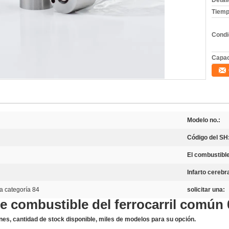
Detal
Tiemp
Condi
Capac
Modelo no.:
Código del SH
El combustibl
Infarto cerebra
a categoría 84
solicitar una:
de combustible del ferrocarril común 
nes, cantidad de stock disponible, miles de modelos para su opción.