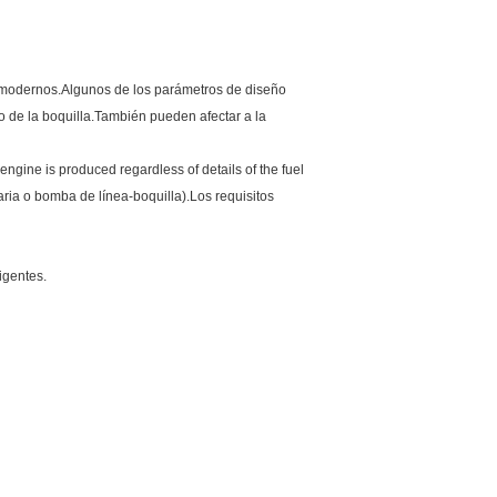
el modernos.Algunos de los parámetros de diseño
cio de la boquilla.También pueden afectar a la
ngine is produced regardless of details of the fuel
aria o bomba de línea-boquilla).Los requisitos
igentes.