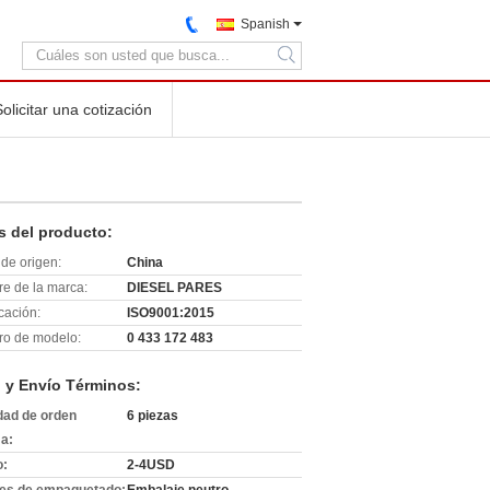
Spanish
search
Solicitar una cotización
s del producto:
de origen:
China
e de la marca:
DIESEL PARES
icación:
ISO9001:2015
o de modelo:
0 433 172 483
 y Envío Términos:
dad de orden
6 piezas
a:
o:
2-4USD