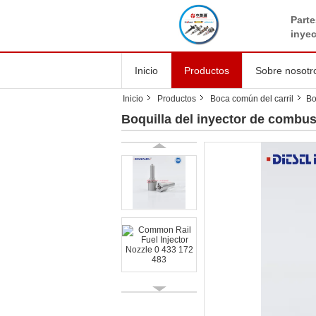
Parte
inye
Inicio
Productos
Sobre nosotr
Inicio
Productos
Boca común del carril
Bo
Boquilla del inyector de combust