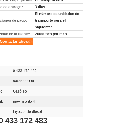
les de empaquetado:
Embalaje neutro
o de entrega:
3 días
El número de unidades de
ciones de pago:
transporte será el
siguiente:
idad de la fuente:
20000pcs por mes
Contactar ahora
0 433 172 483
:
8409999990
e:
Gasóleo
l:
movimiento 4
Inyector de diésel
0 433 172 483