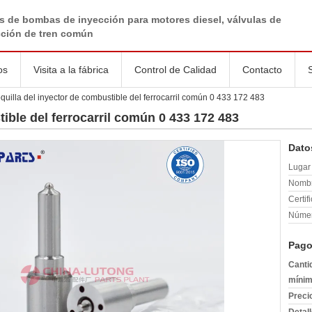
s de bombas de inyección para motores diesel, válvulas de
cción de tren común
os
Visita a la fábrica
Control de Calidad
Contacto
quilla del inyector de combustible del ferrocarril común 0 433 172 483
ible del ferrocarril común 0 433 172 483
Dato
Lugar 
Nombr
Certif
Númer
Pago
Canti
mínim
Preci