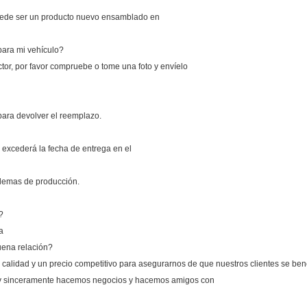
puede ser un producto nuevo ensamblado en
para mi vehículo?
tor, por favor compruebe o tome una foto y envíelo
 para devolver el reemplazo.
 excederá la fecha de entrega en el
blemas de producción.
?
a
uena relación?
lidad y un precio competitivo para asegurarnos de que nuestros clientes se bene
 y sinceramente hacemos negocios y hacemos amigos con