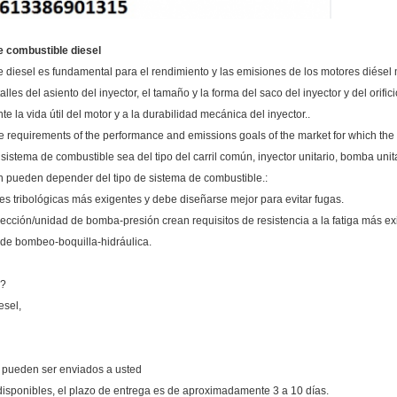
de combustible diesel
ble diesel es fundamental para el rendimiento y las emisiones de los motores diés
alles del asiento del inyector, el tamaño y la forma del saco del inyector y del orifi
e la vida útil del motor y a la durabilidad mecánica del inyector..
e requirements of the performance and emissions goals of the market for which the e
sistema de combustible sea del tipo del carril común, inyector unitario, bomba unit
én pueden depender del tipo de sistema de combustible.:
es tribológicas más exigentes y debe diseñarse mejor para evitar fugas.
ección/unidad de bomba-presión crean requisitos de resistencia a la fatiga más ex
 de bombeo-boquilla-hidráulica.
l?
esel,
y pueden ser enviados a usted
isponibles, el plazo de entrega es de aproximadamente 3 a 10 días.