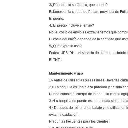
3¿Dónde está su fábrica, qué puerto?
Estamos en la ciudad de Putian, provincia de Fuji
El puerto.
4¿El precio incluye el envío?
No, el costo de envío es extra, tenemos que compr
El coste del envío depende de la cantidad que ust
5¿Qué expreso usa?
Fedex, UPS, DHL, el servicio de correo electrónico
El TNT...
Mantenimiento y uso
1> Antes de utilizar las piezas diesel, lavarlas cu
2.> La boquilla es una pieza pareada y ha sido co
Nunca cambie el cuerpo de la boquilla con su aguj
3.>La boquilla no puede estar desnuda sin embala
4> Después de retirar el embalaje y no utilizar en 
evitar la oxidación.
Preguntas frecuentes para los clientes: