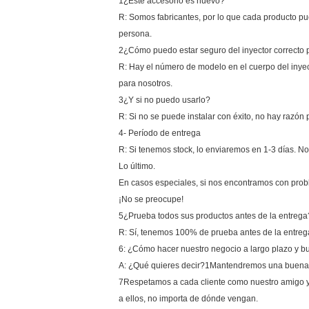
1¿Este accesorio es nuevo?
R: Somos fabricantes, por lo que cada producto 
persona.
2¿Cómo puedo estar seguro del inyector correcto 
R: Hay el número de modelo en el cuerpo del inyec
para nosotros.
3¿Y si no puedo usarlo?
R: Si no se puede instalar con éxito, no hay razón
4- Período de entrega
R: Si tenemos stock, lo enviaremos en 1-3 días. No
Lo último.
En casos especiales, si nos encontramos con pro
¡No se preocupe!
5¿Prueba todos sus productos antes de la entrega
R: Sí, tenemos 100% de prueba antes de la entreg
6: ¿Cómo hacer nuestro negocio a largo plazo y b
A: ¿Qué quieres decir?1Mantendremos una buena ca
7Respetamos a cada cliente como nuestro amigo
a ellos, no importa de dónde vengan.