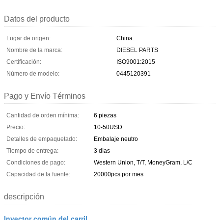
Datos del producto
Lugar de origen:
China.
Nombre de la marca:
DIESEL PARTS
Certificación:
ISO9001:2015
Número de modelo:
0445120391
Pago y Envío Términos
Cantidad de orden mínima:
6 piezas
Precio:
10-50USD
Detalles de empaquetado:
Embalaje neutro
Tiempo de entrega:
3 días
Condiciones de pago:
Western Union, T/T, MoneyGram, L/C
Capacidad de la fuente:
20000pcs por mes
descripción
Inyector común del carril