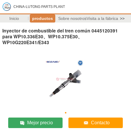
CHINA-LUTONG PARTS PLANT
Inicio
productos
Sobre nosotros
Visita a la fábrica
>>
Inyector de combustible del tren común 0445120391
para WP10.336E30、WP10.375E30、
WP10G220E341/E343
Mejor precio
Contacto