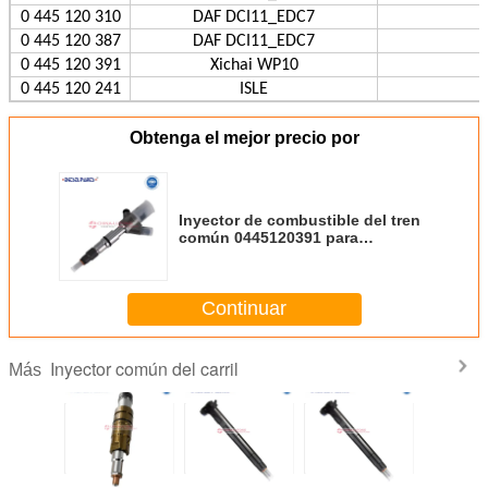
0 445 120 310
DAF DCI11_EDC7
0 445 120 387
DAF DCI11_EDC7
0 445 120 391
Xichai WP10
0 445 120 241
ISLE
Obtenga el mejor precio por
Inyector de combustible del tren
común 0445120391 para
WP10.336E30、WP10.375E30、
WP10G220E341/E343
Continuar
Inyector común del carril
Más
tor de
Inyector de
Inyector de
Inyector de
Inyecto