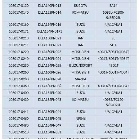
105017-0130
DLLA140PN013
KUBOTA
EA14
105017-0140
DLLA152PN014
KOM-ATSU
6D95L/PC200-
5/S6D95L
105017-0160
DLLA154PN016
ISUZU
4JA1C/4JA1
105017-0171
DLLA154PN0171
ISUZU
4JA1C/4JA1
105017-0210
DLLA150PN021
JAN
SL
105017-0211
DLLA150PN021
JAN
SL-T
105017-0220
DLLA160PN022
MITSUBISHI
4D31T/6D31T/4D34T
105017-0240
DLLA160PN024
MITSUBISHI
4D31T/6D31T/4D34T
105017-0250
DLLA154PN025
ISUZU/EXPORT
4BD1T
105017-0260
DLLA160PN026
MITSUBISHI
4D31T/6D31T/4D34T
105017-0280
DLLA146PN028
MAZDA
SL
105017-0360
DLLA160PN036
MITSUBISHI
4D31T/6D31T/4D34T
105017-0400
DLLA154PN040
ISUZU
4JA1C/4JA1
105017-0430
DLLA152PN043
KO-MATSU
4D95S/PC120-
5/S4D95L
105017-0441
DLLA150PN044
ISUZU
4JA1C/4JA1
105017-0480
DLLA155PN048
NP048
105017-0490
DLLA154PN049
ISUZU
4JA1C/4JA1
105017-0510
DLLA154PN051
ISUZU
4JA1C/4JA1