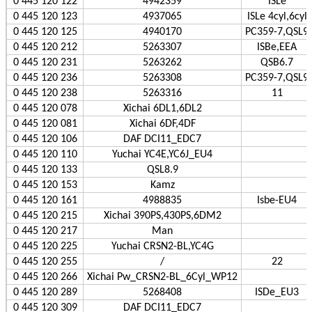
0 445 120 122
4942359
ISLe
0 445 120 123
4937065
ISLe 4cyl,6cyl
0 445 120 125
4940170
PC359-7,QSL9
0 445 120 212
5263307
ISBe,EEA
0 445 120 231
5263262
QSB6.7
0 445 120 236
5263308
PC359-7,QSL9
0 445 120 238
5263316
11
0 445 120 078
Xichai 6DL1,6DL2
0 445 120 081
Xichai 6DF,4DF
0 445 120 106
DAF DCI11_EDC7
0 445 120 110
Yuchai YC4E,YC6J_EU4
0 445 120 133
QSL8.9
0 445 120 153
Kamz
0 445 120 161
4988835
Isbe-EU4
0 445 120 215
Xichai 390PS,430PS,6DM2
0 445 120 217
Man
0 445 120 225
Yuchai CRSN2-BL,YC4G
0 445 120 255
/
22
0 445 120 266
Xichai Pw_CRSN2-BL_6Cyl_WP12
0 445 120 289
5268408
ISDe_EU3
0 445 120 309
DAF DCI11_EDC7