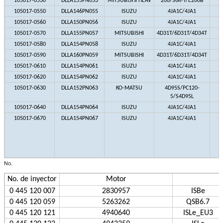
105017-0530
DLLA155PN053
MITSUBISHI HEAV
200/S6K-T/E200B
105017-0550
DLLA146PN055
ISUZU
4JA1C/4JA1
105017-0560
DLLA150PN056
ISUZU
4JA1C/4JA1
105017-0570
DLLA155PN057
MITSUBISHI
4D31T/6D31T/4D34T
105017-0580
DLLA154PN058
ISUZU
4JA1C/4JA1
105017-0590
DLLA160PN059
MITSUBISHI
4D31T/6D31T/4D34T
105017-0610
DLLA154PN061
ISUZU
4JA1C/4JA1
105017-0620
DLLA154PN062
ISUZU
4JA1C/4JA1
105017-0630
DLLA152PN063
KO-MATSU
4D95S/PC120-
5/S4D95L
105017-0640
DLLA154PN064
ISUZU
4JA1C/4JA1
105017-0670
DLLA154PN067
ISUZU
4JA1C/4JA1
b
c
No.
No. de inyector
Motor
0 445 120 007
2830957
ISBe
0 445 120 059
5263262
QSB6.7
0 445 120 121
4940640
ISLe_EU3