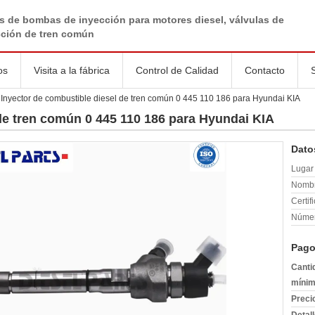
s de bombas de inyección para motores diesel, válvulas de
cción de tren común
os
Visita a la fábrica
Control de Calidad
Contacto
Inyector de combustible diesel de tren común 0 445 110 186 para Hyundai KIA
de tren común 0 445 110 186 para Hyundai KIA
Dato
Lugar 
Nombr
Certif
Númer
Pago
Canti
mínim
Preci