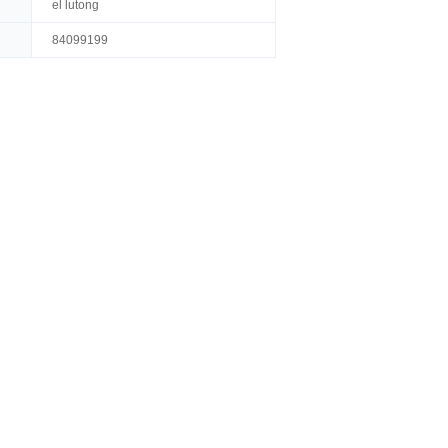
el lutong
84099199