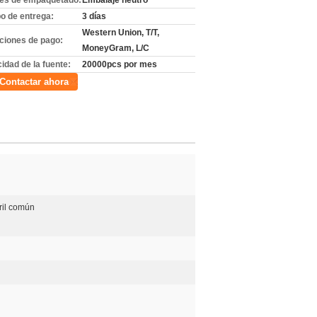
les de empaquetado:
Embalaje neutro
o de entrega:
3 días
Western Union, T/T,
ciones de pago:
MoneyGram, L/C
idad de la fuente:
20000pcs por mes
Contactar ahora
ril común