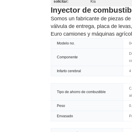
solicitar:
Kia
Inyector de combustib
Somos un fabricante de piezas de 
válvula de entrega, placa de levas
Euro camiones y máquinas agrícol
Modelo no.
0
D
Componente
c
Infarto cerebral
4
C
Tipo de ahorro de combustible
a
Peso
0
Envasado
P