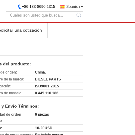
+86-133-8690-1315
Spanish
search
Solicitar una cotización
s del producto:
de origen:
China.
e de la marca:
DIESEL PARTS
icación:
ISO9001:2015
o de modelo:
0 445 110 186
 y Envío Términos:
dad de orden
6 piezas
a:
o:
10-20USD