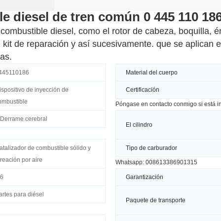
le diesel de tren común 0 445 110 18
combustible diesel, como el rotor de cabeza, boquilla, 
, kit de reparación y así sucesivamente. que se aplican 
as.
445110186
Material del cuerpo
ispositivo de inyección de
Certificación
ombustible
Póngase en contacto conmigo si está i
 Derrame cerebral
El cilindro
atalizador de combustible sólido y
Tipo de carburador
ireación por aire
Whatsapp: 008613386901315
.6
Garantización
artes para diésel
Paquete de transporte