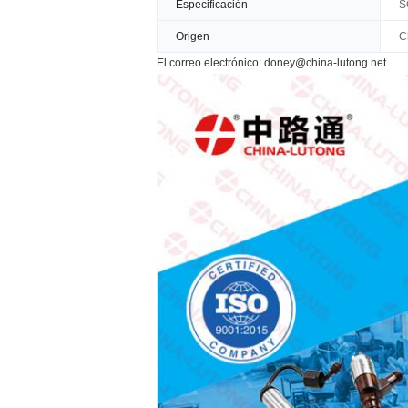
Especificación
S
Origen
C
El correo electrónico: doney@china-lutong.net