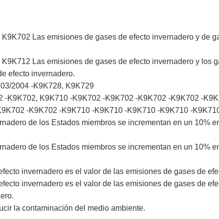
1 - K9K702 Las emisiones de gases de efecto invernadero y de g
1 - K9K712 Las emisiones de gases de efecto invernadero y los
e efecto invernadero.
kW 03/2004 -K9K728, K9K729
2002 -K9K702, K9K710 -K9K702 -K9K702 -K9K702 -K9K702 -K9
K9K702 -K9K702 -K9K710 -K9K710 -K9K710 -K9K710 -K9K71
rnadero de los Estados miembros se incrementan en un 10% en 
ernadero de los Estados miembros se incrementan en un 10% en
efecto invernadero es el valor de las emisiones de gases de efe
efecto invernadero es el valor de las emisiones de gases de efec
ero.
ducir la contaminación del medio ambiente.