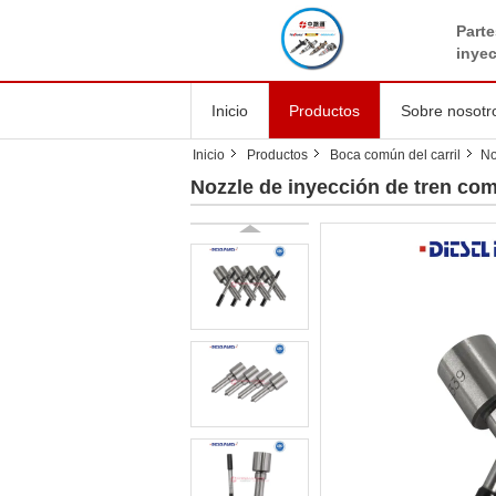
Parte
inye
Inicio
Productos
Sobre nosotr
Inicio
Productos
Boca común del carril
No
Nozzle de inyección de tren c