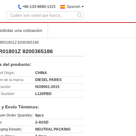
+86-133-8690-1315
Spanish
search
Solicitar una cotización
EJBR01801Z 8200365186
BR01801Z 8200365186
s del producto:
of Origin:
CHINA
e de la marca:
DIESEL PARES
icación:
ISO9001:2015
 Number:
L120PBD
 y Envío Términos:
um Order Quantity:
6pcs
o:
2-4USD
ging Details:
NEUTRAL PACKING