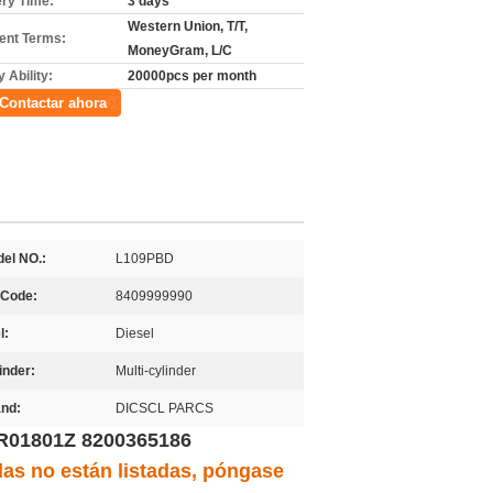
ery Time:
3 days
Western Union, T/T,
nt Terms:
MoneyGram, L/C
 Ability:
20000pcs per month
Contactar ahora
el NO.:
L109PBD
 Code:
8409999990
l:
Diesel
inder:
Multi-cylinder
nd:
DICSCL PARCS
BR01801Z 8200365186
las no están listadas, póngase