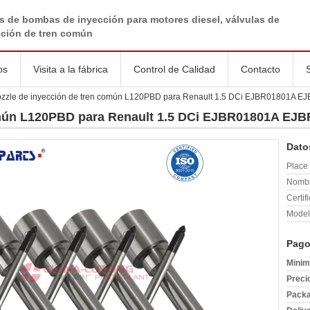
s de bombas de inyección para motores diesel, válvulas de
cción de tren común
os
Visita a la fábrica
Control de Calidad
Contacto
zzle de inyección de tren común L120PBD para Renault 1.5 DCi EJBR01801A 
omún L120PBD para Renault 1.5 DCi EJBR01801A EJ
Dato
Place 
Nombr
Certif
Model
Pago
Minim
Preci
Packa