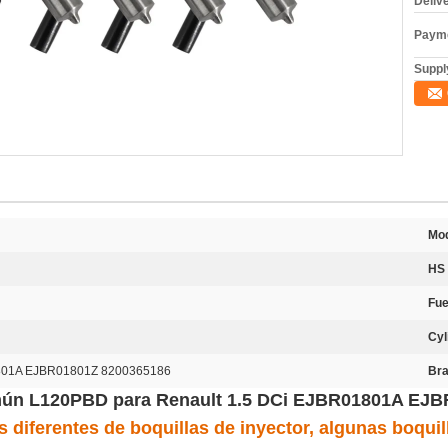
Deliv
Payme
Supply
Mod
HS
Fue
Cyl
1801A EJBR01801Z 8200365186
Bra
omún L120PBD para Renault 1.5 DCi EJBR01801A EJ
 diferentes de boquillas de inyector, algunas boquil