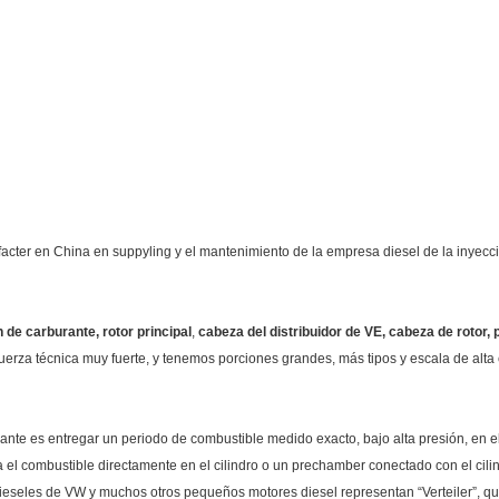
cter en China en suppyling y el mantenimiento de la empresa diesel de la inyecc
 de carburante, rotor principal
,
cabeza del distribuidor de VE, cabeza de rotor,
uerza técnica muy fuerte, y tenemos porciones grandes, más tipos y escala de alta 
ante es entregar un periodo de combustible medido exacto, bajo alta presión, en e
a el combustible directamente en el cilindro o un prechamber conectado con el cili
seles de VW y muchos otros pequeños motores diesel representan “Verteiler”, que e