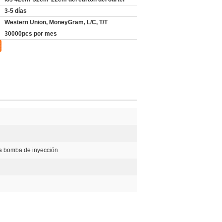
3-5 días
Western Union, MoneyGram, L/C, T/T
30000pcs por mes
la bomba de inyección