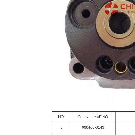
NO.
Cabeza de VE NO.
1
096400-0143