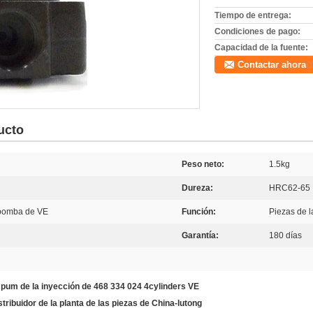
Tiempo de entrega:
Condiciones de pago:
Capacidad de la fuente:
Contactar ahora
ucto
Peso neto:
1.5kg
Dureza:
HRC62-65
 bomba de VE
Función:
Piezas de 
Garantía:
180 días
 pum de la inyección de 468 334 024 4cylinders VE
tribuidor de la planta de las piezas de China-lutong