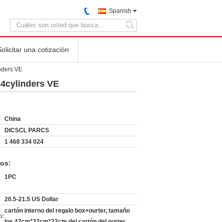
Spanish
search
Solicitar una cotización
nders VE
 4cylinders VE
China
DICSCL PARCS
1 468 334 024
os:
1PC
20.5-21.5 US Dollar
cartón interno del regalo box+ourter, tamaño
o:
los 42cm*32cm*22cm del cartón del ourter