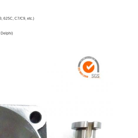
B, 625C, C7/C9, etc.)
 Delphi)